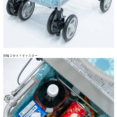
前輪２ＷＡＹキャスター